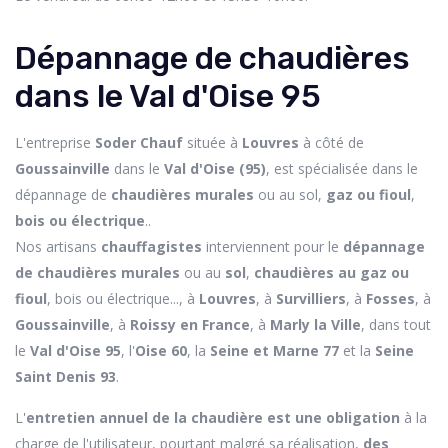
Dépannage de chaudières
dans le Val d'Oise 95
L'entreprise
Soder Chauf
située à
Louvres
à côté de
Goussainville
dans le
Val d'Oise (95)
, est spécialisée dans le
dépannage de
chaudières murales
ou au sol,
gaz ou fioul
,
bois ou électrique
..
Nos artisans
chauffagistes
interviennent pour le
dépannage
de chaudières murales
ou au
sol
,
chaudières au gaz ou
fioul
, bois ou électrique..., à
Louvres
, à
Survilliers
, à
Fosses
, à
Goussainville
, à
Roissy en France
, à
Marly la Ville
, dans tout
le
Val d'Oise 95
, l'
Oise 60
, la
Seine et Marne 77
et la
Seine
Saint Denis 93
.
L'
entretien annuel de la chaudière est une obligation
à la
charge de l'utilisateur, pourtant malgré sa réalisation,
des