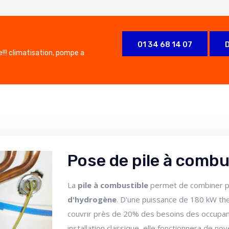
01 34 68 14 07
e!!! climatisation, pompe a
Pose de pile à combus
La
pile à combustible
permet de combiner pro
d'hydrogène
. D'une puissance de 180 kW th
couvrir près de 20% des besoins des occupant
installation classique, elle fonctionnera de n