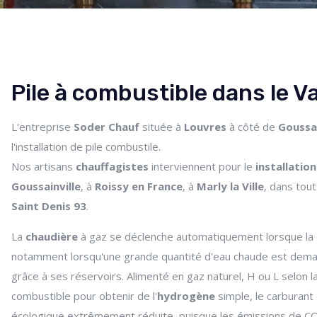
Pile à combustible dans le Va
L'entreprise
Soder Chauf
située à
Louvres
à côté de
Goussai
l'installation de pile combustile.
Nos artisans
chauffagistes
interviennent pour le
installation
Goussainville
, à
Roissy en France
, à
Marly la Ville
, dans tout
Saint Denis 93
.
La
chaudière
à gaz se déclenche automatiquement lorsque la
notamment lorsqu'une grande quantité d'eau chaude est dema
grâce à ses réservoirs. Alimenté en gaz naturel, H ou L selon l
combustible pour obtenir de l'
hydrogène
simple, le carburant
écologique extrêmement réduite, puisque les émissions de CO