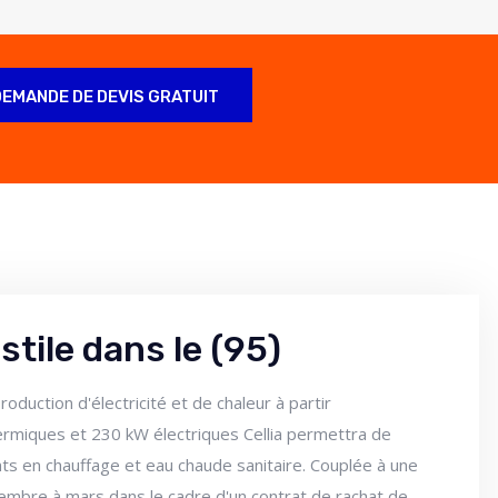
DEMANDE DE DEVIS GRATUIT
tile dans le (95)
duction d'électricité et de chaleur à partir
ermiques et 230 kW électriques Cellia permettra de
s en chauffage et eau chaude sanitaire. Couplée à une
ovembre à mars dans le cadre d'un contrat de rachat de