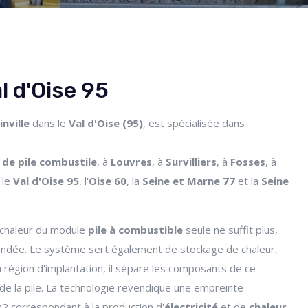
l d'Oise 95
nville
dans le
Val d'Oise (95)
, est spécialisée dans
 de pile combustile
, à
Louvres
, à
Survilliers
, à
Fosses
, à
 le
Val d'Oise 95
, l'
Oise 60
, la
Seine et Marne 77
et la
Seine
 chaleur du module
pile à combustible
seule ne suffit plus,
ndée. Le système sert également de stockage de chaleur,
a région d'implantation, il sépare les composants de ce
 de la pile. La technologie revendique une empreinte
2 correspondant à la production d'
électricité
et de
chaleur